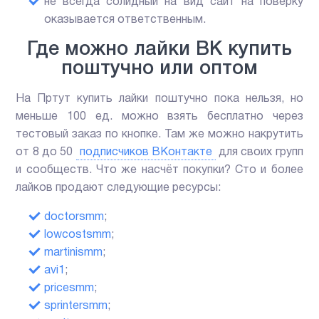
не всегда солидный на вид сайт на поверку
оказывается ответственным.
Где можно лайки ВК купить
поштучно или оптом
На Пртут купить лайки поштучно пока нельзя, но
меньше 100 ед. можно взять бесплатно через
тестовый заказ по кнопке. Там же можно накрутить
от 8 до 50
подписчиков ВКонтакте
для своих групп
и сообществ. Что же насчёт покупки? Сто и более
лайков продают следующие ресурсы:
doctorsmm
;
lowcostsmm
;
martinismm
;
avi1
;
pricesmm
;
sprintersmm
;