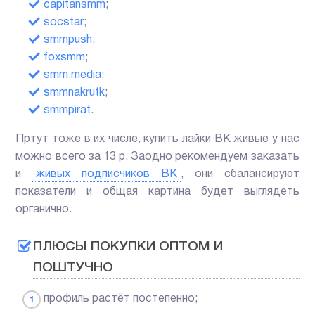
capitansmm
;
socstar
;
smmpush
;
foxsmm
;
smm.media
;
smmnakrutk
;
smmpirat
.
Пртут тоже в их числе, купить лайки ВК живые у нас
можно всего за 13 р. Заодно рекомендуем заказать
и
живых подписчиков ВК
, они сбалансируют
показатели и общая картина будет выглядеть
органично.
ПЛЮСЫ ПОКУПКИ ОПТОМ И
ПОШТУЧНО
профиль растёт постепенно;