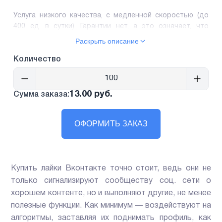
Услуга низкого качества, с медленной скоростью (до
400 ед. в сутки). Гарантии нет, а это означает, что
может произойти списание. Лайки оставляют
Раскрыть описание
рандомные пользователи. Время старта может
достигать 50 минут.
Количество
13.00 руб.
Сумма заказа:
ОФОРМИТЬ ЗАКАЗ
Купить лайки Вконтакте точно стоит, ведь они не
только сигнализируют сообществу соц. сети о
хорошем контенте, но и выполняют другие, не менее
полезные функции. Как минимум — воздействуют на
алгоритмы, заставляя их поднимать профиль, как