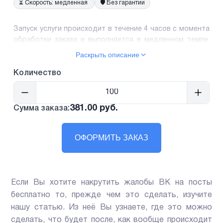
⏳
Скорость: медленная
🛡️
Без гарантии
Запуск услуги происходит в течение 4 часов с момента
обработки заказа и выполняется в медленном темпе.
Данная услуга предоставляется без гарантии!
Раскрыть описание
Пожалуйста, учтите, что поступающие жалобы
направляются модератору социальной сети, который
Количество
выносит окончательное решение о возможной
блокировке или бане. Отчеты о выполнении не
предусмотрены.
381.00 руб.
Сумма заказа:
ОФОРМИТЬ ЗАКАЗ
Если Вы хотите накрутить жалобы ВК на посты
бесплатно то, прежде чем это сделать, изучите
нашу статью. Из неё Вы узнаете, где это можно
сделать, что будет после, как вообще происходит